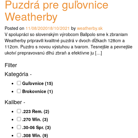
Puzdrá pre guľovnice
Weatherby
Posted on
11/08/2020
18/10/2021
by
weatherby.sk
V spolupráci so slovenským výrobcom Ballpolo sme k zbraniam
Weatherby pripravili kvalitné puzdrá v dvoch dĺžkach 128cm a
112cm. Puzdro s novou výstuhou a tvarom. Tesnejšie a pevnejšie
ukotví prepravovanú dlhú zbraň a efektívne ju […]
Filter
Kategória
-
Guľovnice
(15)
Brokovnice
(1)
Kaliber
-
.223 Rem.
(2)
.270 Win.
(3)
.30-06 Spr.
(3)
.308 Win.
(9)