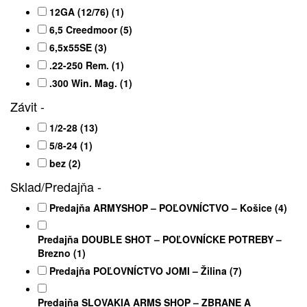
12GA (12/76)
(1)
6,5 Creedmoor
(5)
6,5x55SE
(3)
.22-250 Rem.
(1)
.300 Win. Mag.
(1)
Závit
-
1/2-28
(13)
5/8-24
(1)
bez
(2)
Sklad/Predajňa
-
Predajňa ARMYSHOP – POĽOVNÍCTVO – Košice
(4)
Predajňa DOUBLE SHOT – POĽOVNÍCKE POTREBY –
Brezno
(1)
Predajňa POĽOVNÍCTVO JOMI – Žilina
(7)
Predajňa SLOVAKIA ARMS SHOP – ZBRANE A