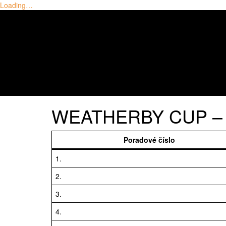
Loading…
Skip
to
content
WEATHERBY CUP – 20
Poradové číslo
1.
2.
3.
4.