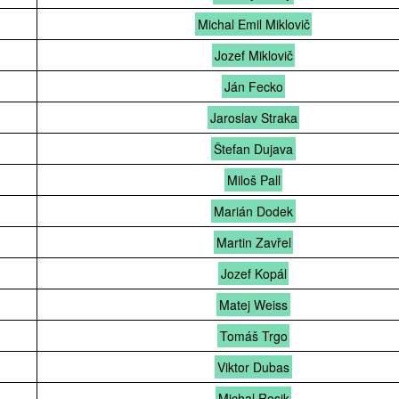
Michal Emil Miklovič
Jozef Miklovič
Ján Fecko
Jaroslav Straka
Štefan Dujava
Miloš Pall
Marián Dodek
Martin Zavřel
Jozef Kopál
Matej Weiss
Tomáš Trgo
Viktor Dubas
Michal Rosik