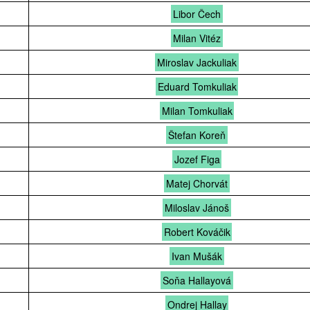
Libor Čech
Milan Vitéz
Miroslav Jackuliak
Eduard Tomkuliak
Milan Tomkuliak
Štefan Koreň
Jozef Figa
Matej Chorvát
Miloslav Jánoš
Robert Kováčik
Ivan Mušák
Soňa Hallayová
Ondrej Hallay