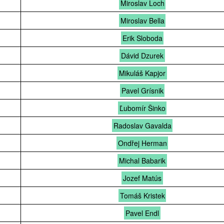
Miroslav Loch
Miroslav Bella
Erik Sloboda
Dávid Dzurek
Mikuláš Kapjor
Pavel Grísnik
Ľubomír Šinko
Radoslav Gavalda
Ondřej Herman
Michal Babarik
Jozef Matús
Tomáš Kristek
Pavel Endl