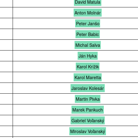
David Matula
Anton Molnár
Peter Janšo
Peter Babic
Michal Salva
Ján Hyka
Karol Krížik
Karol Maretta
Jaroslav Kolesár
Martin Pivka
Marek Pankuch
Gabriel Voľanský
Miroslav Voľanský