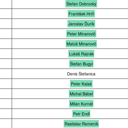
Štefan Dobrocký
František Hríň
Jaroslav Ďurík
Peter Minarovič
Matúš Minarovič
Lukáš Rajnák
Štefan Bugyi
Denis Štefanica
Peter Kalaš
Michal Bábel
Milan Kurnát
Petr Endl
Rastislav Remeník