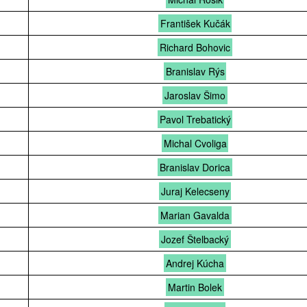
František Kučák
Richard Bohovic
Branislav Rýs
Jaroslav Šimo
Pavol Trebatický
Michal Cvoliga
Branislav Dorica
Juraj Kelecseny
Marian Gavalda
Jozef Štelbacký
Andrej Kúcha
Martin Bolek