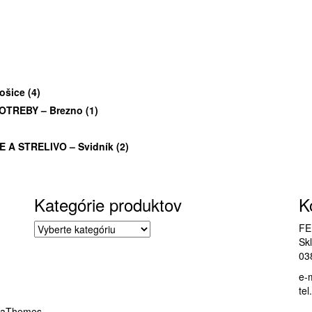
ošice
(4)
OTREBY – Brezno
(1)
 A STRELIVO – Svidník
(2)
Kategórie produktov
K
FE
Sk
03
e-
te
 aThemes.