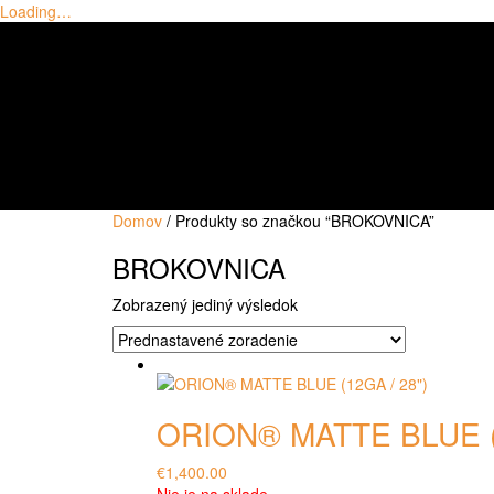
Loading…
Skip
to
content
Domov
/ Produkty so značkou “BROKOVNICA”
BROKOVNICA
Zobrazený jediný výsledok
ORION® MATTE BLUE (1
€
1,400.00