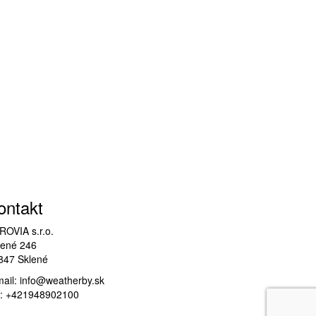
ontakt
ROVIA s.r.o.
lené 246
847 Sklené
mail: info@weatherby.sk
l.: +421948902100