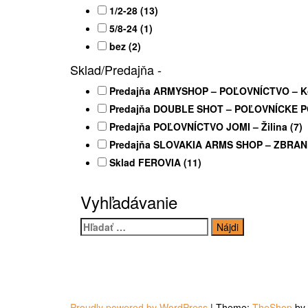
1/2-28
(13)
5/8-24
(1)
bez
(2)
Sklad/Predajňa
-
Predajňa ARMYSHOP – POĽOVNÍCTVO – K
Predajňa DOUBLE SHOT – POĽOVNÍCKE P
Predajňa POĽOVNÍCTVO JOMI – Žilina
(7)
Predajňa SLOVAKIA ARMS SHOP – ZBRANE
Sklad FEROVIA
(11)
Vyhľadávanie
Hľadať:
Proudly powered by WordPress
|
Theme:
TheShop
by