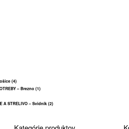
ošice
(4)
OTREBY – Brezno
(1)
 A STRELIVO – Svidník
(2)
Kategórie produktov
K