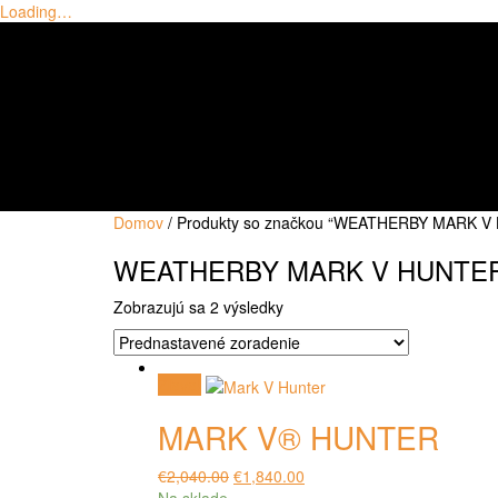
Loading…
Skip
to
content
Domov
/ Produkty so značkou “WEATHERBY MARK V
WEATHERBY MARK V HUNTE
Zobrazujú sa 2 výsledky
Zľava!
MARK V® HUNTER
Pôvodná
Aktuálna
€
2,040.00
€
1,840.00
cena
cena