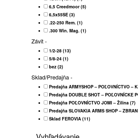
6,5 Creedmoor
(5)
6,5x55SE
(3)
.22-250 Rem.
(1)
.300 Win. Mag.
(1)
Závit
-
1/2-28
(13)
5/8-24
(1)
bez
(2)
Sklad/Predajňa
-
Predajňa ARMYSHOP – POĽOVNÍCTVO – K
Predajňa DOUBLE SHOT – POĽOVNÍCKE P
Predajňa POĽOVNÍCTVO JOMI – Žilina
(7)
Predajňa SLOVAKIA ARMS SHOP – ZBRANE
Sklad FEROVIA
(11)
Vyhľadávanie