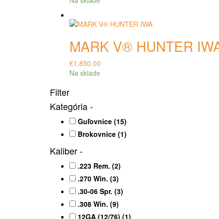
Na sklade
bola:
je:
Tento
€2,040.00.
€1,840.00.
produkt
má
MARK V® HUNTER IW
viacero
variantov.
€
1,850.00
Možnosti
Na sklade
si
môžete
Tento
Filter
vybrať
produkt
na
Kategória
-
má
stránke
viacero
Guľovnice
(15)
produktu.
variantov.
Brokovnice
(1)
Možnosti
si
Kaliber
-
môžete
vybrať
.223 Rem.
(2)
na
.270 Win.
(3)
stránke
.30-06 Spr.
(3)
produktu.
.308 Win.
(9)
12GA (12/76)
(1)